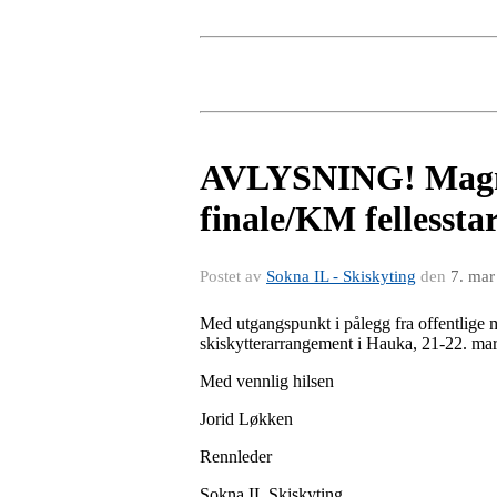
AVLYSNING! Magnar
finale/KM fellessta
Postet av
Sokna IL - Skiskyting
den
7. mar
Med utgangspunkt i pålegg fra offentlige 
skiskytterarrangement i Hauka, 21-22. m
Med vennlig hilsen
Jorid Løkken
Rennleder
Sokna IL Skiskyting