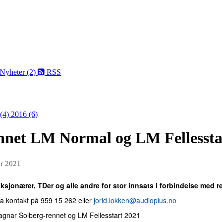
Nyheter (2)
RSS
 (4)
2016 (6)
nnet LM Normal og LM Fellessta
r 2021
unksjonærer, TDer og alle andre for stor innsats i forbindelse me
Ta kontakt på 959 15 262 eller
jorid.lokken@audioplus.no
"Magnar Solberg-rennet og LM Fellesstart 2021