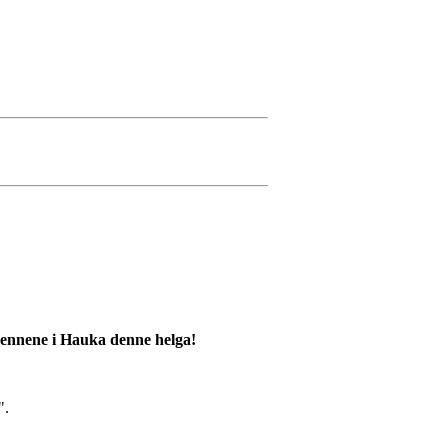
d rennene i Hauka denne helga!
".