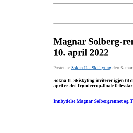
Magnar Solberg-renn
10. april 2022
Postet av
Sokna IL - Skiskyting
den
6. mar
Sokna IL Skiskyting inviterer igjen til
april er det Trøndercup-finale fellessta
Innbydelse Magnar Solbergrennet og T