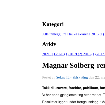
Kategori
Alle innlegg
Fra Hauka skiarena 2015 (1)
Arkiv
2021 (1)
2020 (1)
2019 (2)
2018 (1)
2017
Magnar Solberg-re
Postet av
Sokna IL - Skiskyting
den
22. ma
Takk til utøvere, foreldre, publikum, f
Vi har noen gjenglemte ting etter rennet. 
Resultater ligger under forrige innlegg, 