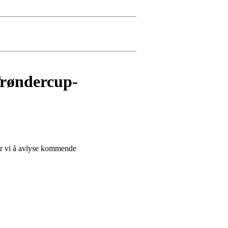
røndercup-
ger vi å avlyse kommende