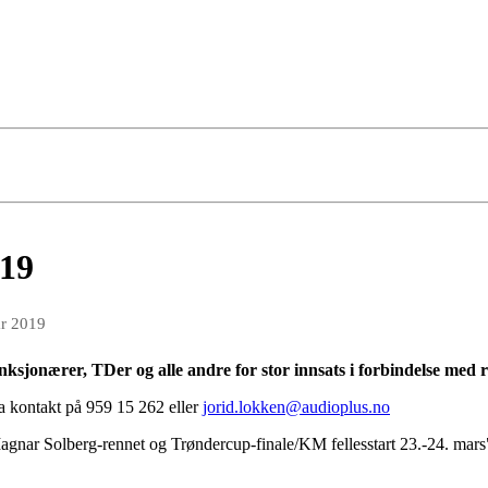
019
r 2019
unksjonærer, TDer og alle andre for stor innsats i forbindelse me
Ta kontakt på 959 15 262 eller
jorid.lokken@audioplus.no
Magnar Solberg-rennet og Trøndercup-finale/KM fellesstart 23.-24. mars