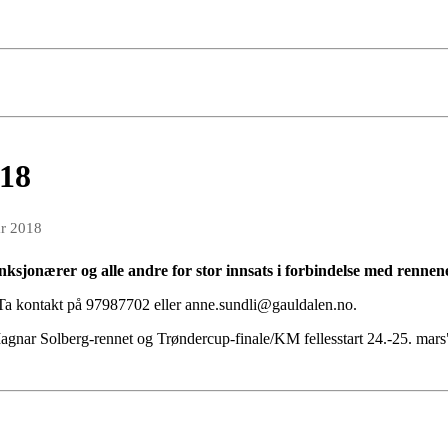
018
r 2018
unksjonærer og alle andre for stor innsats i forbindelse med renne
. Ta kontakt på 97987702 eller anne.sundli@gauldalen.no.
Magnar Solberg-rennet og Trøndercup-finale/KM fellesstart 24.-25. mars